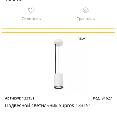
133151
91627
Подвесной светильник Supros 133151