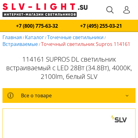
+7 (800) 775-63-32
+7 (495) 255-03-21
Главная
Каталог
Точечные светильники
/
/
/
Встраиваемые
Точечный светильник Supros 114161
/
114161 SUPROS DL светильник
встраиваемый с LED 28Вт (34.8Вт), 4000К,
2100lm, белый SLV
Все о товаре
Все о товаре
Комплект лампочек